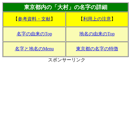
東京都内の「大村」の名字の詳細
【
参考資料・文献
】
【
利用上の注意
】
名字の由来のTop
地名の由来のTop
名字と地名のMenu
東京都の名字の特徴
スポンサーリンク