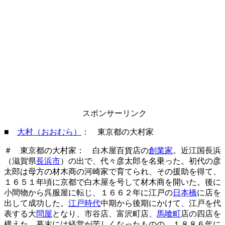
スポンサーリンク
■
大村（おおむら）
： 東京都の大村家
＃ 東京都の大村家： 白木屋百貨店の
創業家
。近江国長浜
（滋賀県
長浜市
）の出で、代々彦太郎を名乗った。初代の彦
太郎は母方の材木商の河崎家で育てられ、その援助を得て、
１６５１年頃に京都で白木屋を号して材木商を開いた。後に
小間物から呉服屋に転じ、１６６２年に江戸の
日本橋
に店を
出して成功した。
江戸時代
中期から後期にかけて、江戸を代
表する大
問屋
となり、市谷店、富沢町店、
馬喰町
店の四店を
構えた。幕末には経営が苦しくなったものの、１８８６年に