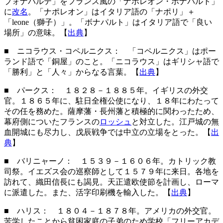
ブォナパルテ」をフランス風の「ナポレオン・ボナパルト」
に
改名
。「ナポレオン」はイタリア語の「ナポリ」＋
「leone（獅子）」。「ボナパルト」はイタリア語で「良い
場所」の意味。【
出典
】
■ ニコラウス・コペルニクス： 「コペルニクス」はポー
ランド語で「銅屋」のこと。「ニコラウス」はギリシャ語で
「勝利」と「人々」からなる言葉。【
出典
】
■ パークス
： １８２８－１８８５年。イギリスの外交
官。１８６５年に、駐日全権公使になり、１８年にわたって
その任を務めた。薩摩藩・長州藩と積極的に関わったため、
幕府側についたフランスの
ロッシュ
と対立した。江戸城の無
血開城にも尽力し、戊辰戦争では中立の立場をとった。【
出
典
】
■ バリニャーノ
： １５３９－１６０６年。カトリック教
司祭。イエズス会の巡察師として１５７９年に来日。各地を
訪れて、織田信長にも謁見。天正遣欧使節を計画し、ローマ
に派遣した。また、活字印刷機を輸入した。【
出典
】
■ ハリス
： １８０４－１８７８年。アメリカの外交官。
苦学したことから貧困家庭の子弟のため学校「フリーアカデ