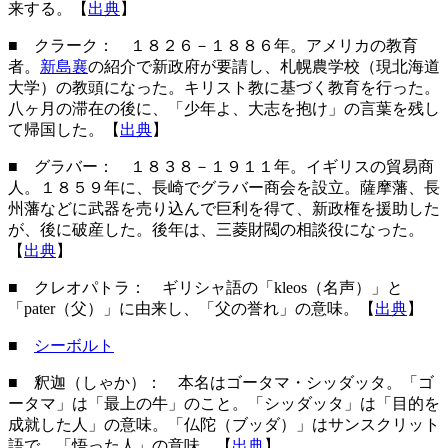
来する。【
出典
】
■ クラーク
： １８２６－１８８６年。アメリカの教育
者。
新島襄
の紹介で新政府が要請し、札幌農学校（現北海道
大学）の教頭になった。キリスト教に基づく教育を行った。
八ヶ月の滞在の後に、「少年よ、大志を抱け」の言葉を残し
て帰国した。【
出典
】
■ グラバー
： １８３８－１９１１年。イギリスの貿易商
人。１８５９年に、長崎でグラバー商会を設立。薩摩藩、長
州藩などに武器を売り込んで巨利を得て、新政権を援助した
が、後に破産した。後年は、三菱財閥の相談役になった。
【
出典
】
■ クレオパトラ： ギリシャ語の「kleos（名声）」と
「pater（父）」に由来し、「父の誉れ」の意味。【
出典
】
■
シーボルト
■ 釈迦（しゃか）： 本名はゴータマ・シッダッタ。「ゴ
ータマ」は「最上の牛」のこと。「シッダッタ」は「目的を
成就した人」の意味。「仏陀（ブッダ）」はサンスクリット
語で、「悟った人」の意味。【
出典
】