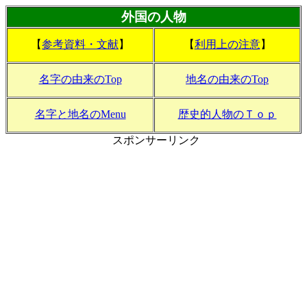
外国の人物
【
参考資料・文献
】
【
利用上の注意
】
名字の由来のTop
地名の由来のTop
名字と地名のMenu
歴史的人物のＴｏｐ
スポンサーリンク