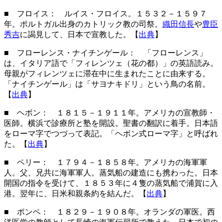
■ フロイス
： ルイス・フロイス。１５３２－１５９７
年。ポルトガル出身のカトリック教の司祭。
織田信長
や
豊臣
秀吉
に謁見して、日本で宣教した。【
出典
】
■ フローレンス・ナイチンゲール： 「フローレンス」
は、イタリア語で「フィレンツェ（花の都）」の英語読み。
母親がフィレンツェに滞在中に生まれたことに由来する。
「ナイチンゲール」は「サヨナキドリ」という鳥の名前。
【
出典
】
■ ヘボン
： １８１５－１９１１年。アメリカの宣教師・
医師。横浜で診療所と塾を開設。聖書の翻訳に着手。日本語
をローマ字でつづって表記。「ヘボン式ローマ字」と呼ばれ
た。【
出典
】
■ ペリー
： １７９４－１８５８年。アメリカの海軍軍
人。父、兄共に海軍軍人。蒸気船の建造にも携わった。日本
開国の指令を受けて、１８５３年に４隻の蒸気船で浦賀に入
港。翌年に、日米和親条約を結んだ。【
出典
】
■ ポンペ
： １８２９－１９０８年。オランダの軍医。西