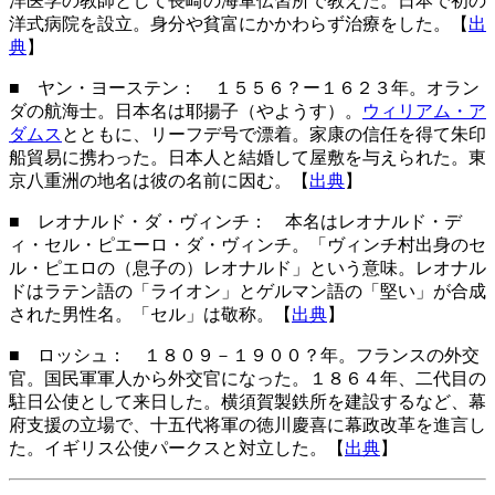
洋医学の教師として長崎の海軍伝習所で教えた。日本で初の
洋式病院を設立。身分や貧富にかかわらず治療をした。【
出
典
】
■ ヤン・ヨーステン
： １５５６？ー１６２３年。オラン
ダの航海士。日本名は耶揚子（やようす）。
ウィリアム・ア
ダムス
とともに、リーフデ号で漂着。家康の信任を得て朱印
船貿易に携わった。日本人と結婚して屋敷を与えられた。東
京八重洲の地名は彼の名前に因む。【
出典
】
■ レオナルド・ダ・ヴィンチ： 本名はレオナルド・デ
ィ・セル・ピエーロ・ダ・ヴィンチ。「ヴィンチ村出身のセ
ル・ピエロの（息子の）レオナルド」という意味。レオナル
ドはラテン語の「ライオン」とゲルマン語の「堅い」が合成
された男性名。「セル」は敬称。【
出典
】
■ ロッシュ
： １８０９－１９００？年。フランスの外交
官。国民軍軍人から外交官になった。１８６４年、二代目の
駐日公使として来日した。横須賀製鉄所を建設するなど、幕
府支援の立場で、十五代将軍の徳川慶喜に幕政改革を進言し
た。イギリス公使パークスと対立した。【
出典
】