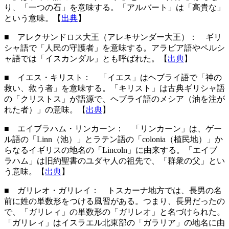
り、「一つの石」を意味する。「アルバート」は「高貴な」
という意味。【
出典
】
■ アレクサンドロス大王（アレキサンダー大王）： ギリ
シャ語で「人民の守護者」を意味する。アラビア語やペルシ
ャ語では「イスカンダル」とも呼ばれた。【
出典
】
■ イエス・キリスト： 「イエス」はヘブライ語で「神の
救い、救う者」を意味する。「キリスト」は古典ギリシャ語
の「クリストス」が語源で、ヘブライ語のメシア（油を注が
れた者）」の意味。【
出典
】
■ エイブラハム・リンカーン： 「リンカーン」は、ゲー
ル語の「Linn（池）」とラテン語の「colonia（植民地）」か
らなるイギリスの地名の「Lincoln」に由来する。「エイブ
ラハム」は旧約聖書のユダヤ人の祖先で、「群衆の父」とい
う意味。【
出典
】
■ ガリレオ・ガリレイ： トスカーナ地方では、長男の名
前に姓の単数形をつける風習がある。つまり、長男だったの
で、「ガリレィ」の単数形の「ガリレオ」と名づけられた。
「ガリレィ」はイスラエル北東部の「ガラリア」の地名に由