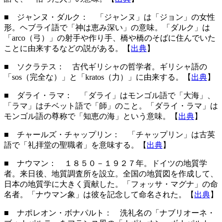
■ ジャンヌ・ダルク： 「ジャンヌ」は「ジョン」の女性
形。ヘブライ語で「神は恵み深い」の意味。「ダルク」は
「arco（弓）」の射手や作り手、橋や橋のそばに住んでいた
ことに由来するなどの説がある。【
出典
】
■ ソクラテス： 古代ギリシャの哲学者。ギリシャ語の
「sos（完全な）」と「kratos（力）」に由来する。【
出典
】
■ ダライ・ラマ： 「ダライ」はモンゴル語で「大海」、
「ラマ」はチベット語で「師」のこと。「ダライ・ラマ」は
モンゴル語の尊称で「知恵の海」という意味。【
出典
】
■ チャールズ・チャップリン： 「チャップリン」は古英
語で「礼拝堂の聖職者」を意味する。【
出典
】
■ ナウマン
： １８５０－１９２７年。ドイツの地質学
者。来日後、地質調査所を設立。全国の地質図を作成して、
日本の地質学に大きく貢献した。「フォッサ・マグナ」の命
名者。「ナウマン象」は彼を記念して命名された。【
出典
】
■ ナポレオン・ボナパルト： 洗礼名の「ナブリオーネ・