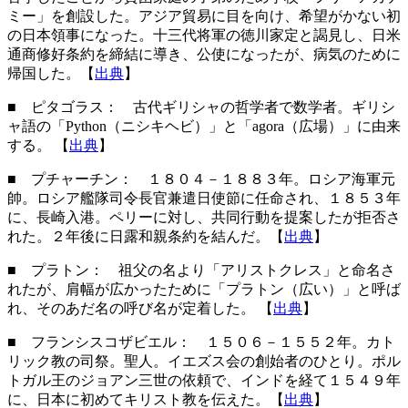
ミー」を創設した。アジア貿易に目を向け、希望がかない初
の日本領事になった。十三代将軍の徳川家定と謁見し、日米
通商修好条約を締結に導き、公使になったが、病気のために
帰国した。【
出典
】
■ ピタゴラス： 古代ギリシャの哲学者で数学者。ギリシ
ャ語の「Python（ニシキヘビ）」と「agora（広場）」に由来
する。
【
出典
】
■ プチャーチン
： １８０４－１８８３年。ロシア海軍元
帥。ロシア艦隊司令長官兼遣日使節に任命され、１８５３年
に、長崎入港。ペリーに対し、共同行動を提案したが拒否さ
れた。２年後に日露和親条約を結んだ。【
出典
】
■ プラトン： 祖父の名より「アリストクレス」と命名さ
れたが、肩幅が広かったために「プラトン（広い）」と呼ば
れ、そのあだ名の呼び名が定着した。 【
出典
】
■ フランシスコザビエル
： １５０６－１５５２年。カト
リック教の司祭。聖人。イエズス会の創始者のひとり。ポル
トガル王のジョアン三世の依頼で、インドを経て１５４９年
に、日本に初めてキリスト教を伝えた。【
出典
】