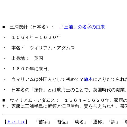
■ 三浦按針（日本名）：
「三浦」の名字の由来
・ １５６４年～１６２０年
・ 本名： ウィリアム・アダムス
・ 出身地： 英国
・ １６００年に来日。
・ ウィリアムは外国人として初めて？
旗本
にとりたてられ
・ 日本名の「按針」とは航海士のことで、英国時代の職業
■ ウィリアム・アダムス： １５６４－１６２０年。家康
た。家康に三浦半島に所領と江戸屋敷、妻を与えられた。帯
【
Ｈｅｌｐ
】 「苗字」「階位」「幼名」「通称」「諱」