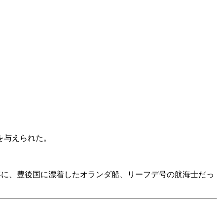
を与えられた。
年に、豊後国に漂着したオランダ船、リーフデ号の航海士だっ