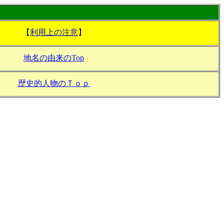
【
利用上の注意
】
地名の由来のTop
歴史的人物のＴｏｐ