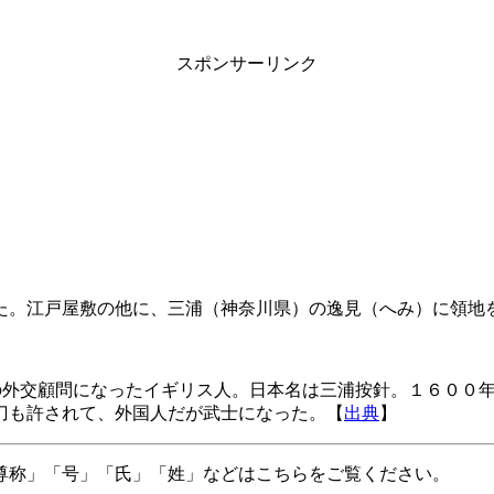
スポンサーリンク
た。江戸屋敷の他に、三浦（神奈川県）の逸見（へみ）に領地
。
の外交顧問になったイギリス人。日本名は三浦按針。１６００
刀も許されて、外国人だが武士になった。【
出典
】
「尊称」「号」「氏」「姓」などはこちらをご覧ください。