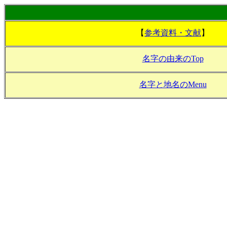
【
参考資料・文献
】
名字の由来のTop
名字と地名のMenu