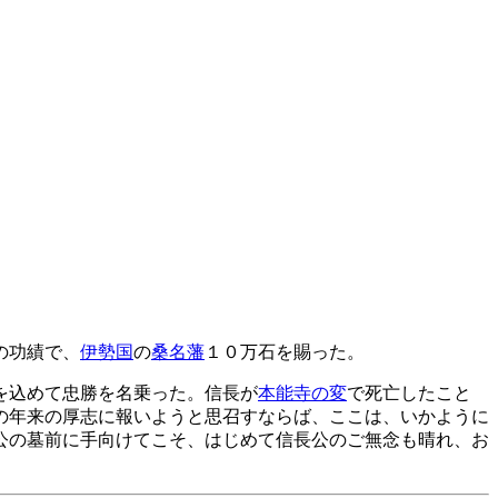
の功績で、
伊勢国
の
桑名藩
１０万石を賜った。
を込めて忠勝を名乗った。信長が
本能寺の変
で死亡したこと
の年来の厚志に報いようと思召すならば、ここは、いかように
公の墓前に手向けてこそ、はじめて信長公のご無念も晴れ、お