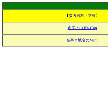
【
参考資料・文献
】
名字の由来のTop
名字と地名のMenu