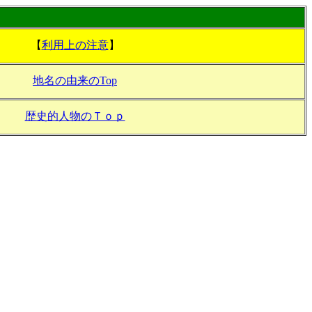
【
利用上の注意
】
地名の由来のTop
歴史的人物のＴｏｐ