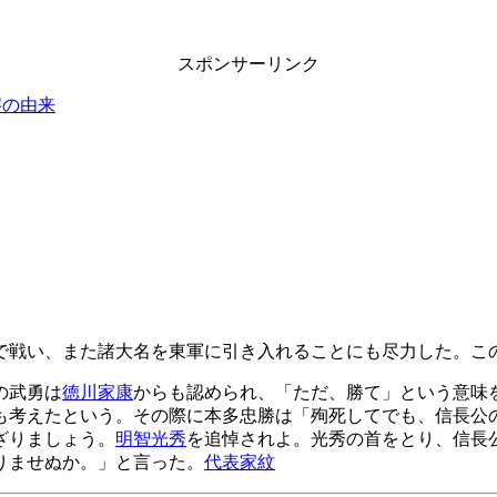
スポンサーリンク
字の由来
で戦い、また諸大名を東軍に引き入れることにも尽力した。こ
の武勇は
徳川家康
からも認められ、「ただ、勝て」という意味
も考えたという。その際に本多忠勝は「殉死してでも、信長公
ざりましょう。
明智光秀
を追悼されよ。光秀の首をとり、信長
りませぬか。」と言った。
代表家紋