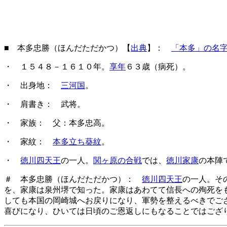
■ 本多忠勝（ほんだただかつ）【
出典
】：
「本多」の名
・ １５４８－１６１０年。
享年
６３歳（病死）。
・ 出身地：
三河国
。
・ 肩書き： 武将。
・ 家族： 父：本多忠高。
・ 家紋：
本多立ち葵紋
。
・
徳川四天王
の一人。
関ヶ原の合戦
では、
徳川家康
の本陣
＃ 本多忠勝（ほんだただかつ）：
徳川四天王
の一人。そ
を、家康は泉州堺で知った。家康はあわてて信長への殉死を
しても本国の岡崎城へお戻りになり、軍勢を整えるべきでご
喜びになり、ひいては日頃のご恩返しにもなることではござ