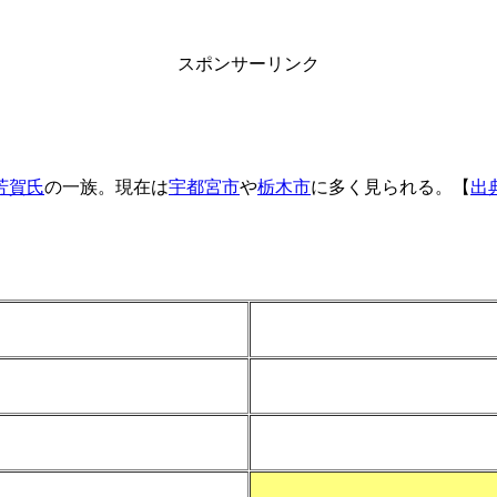
スポンサーリンク
芳賀氏
の一族。現在は
宇都宮市
や
栃木市
に多く見られる。【
出