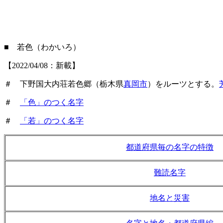
■ 若色（わかいろ）
【2022/04/08：新載】
＃ 下野国大内荘若色郷（栃木県
真岡市
）をルーツとする。
＃
「色」のつく名字
＃
「若」のつく名字
都道府県毎の名字の特徴
難読名字
地名と災害