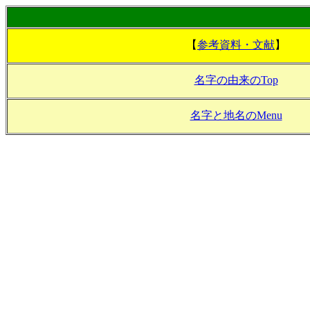
【
参考資料・文献
】
名字の由来のTop
名字と地名のMenu