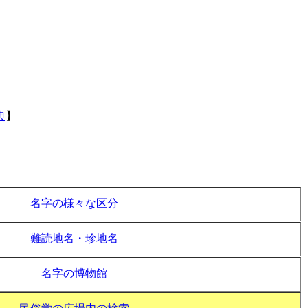
典
】
名字の様々な区分
難読地名・珍地名
名字の博物館