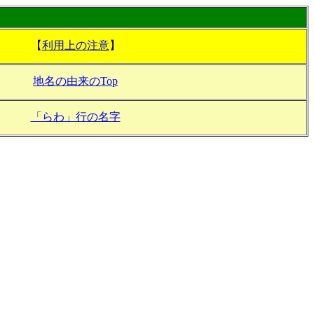
【
利用上の注意
】
地名の由来のTop
「らわ」行の名字