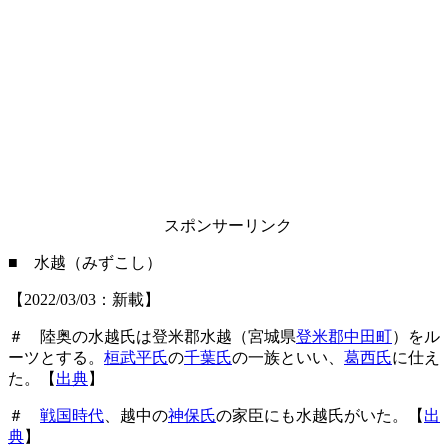
スポンサーリンク
■ 水越（みずこし）
【2022/03/03：新載】
＃ 陸奥の水越氏は登米郡水越（宮城県
登米郡中田町
）をル
ーツとする。
桓武平氏
の
千葉氏
の一族といい、
葛西氏
に仕え
た。【
出典
】
＃
戦国時代
、越中の
神保氏
の家臣にも水越氏がいた。【
出
典
】