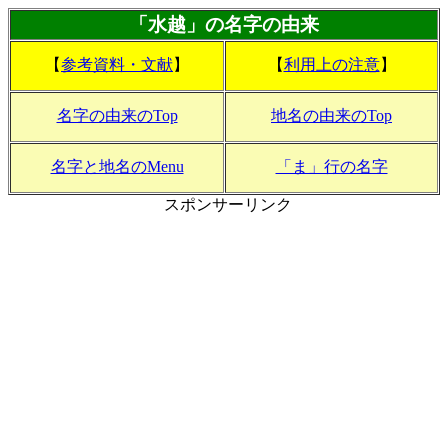
「水越」の名字の由来
【
参考資料・文献
】
【
利用上の注意
】
名字の由来のTop
地名の由来のTop
名字と地名のMenu
「ま」行の名字
スポンサーリンク