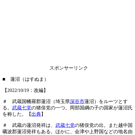
スポンサーリンク
■ 蓮沼（はすぬま）
【2022/10/19：改編】
＃ 武蔵国幡羅郡蓮沼（埼玉県
深谷市
蓮沼）をルーツとす
る。
武蔵七党
の猪俣党の一つ。岡部国綱の子の国家が蓮沼氏
を称した。【
出典
】
＃ 武蔵の蓮沼発祥は、
武蔵七党
の猪俣党の出。また越中国
礪波郡蓮沼発祥もある。ほかに、会津や上野国などの地名由