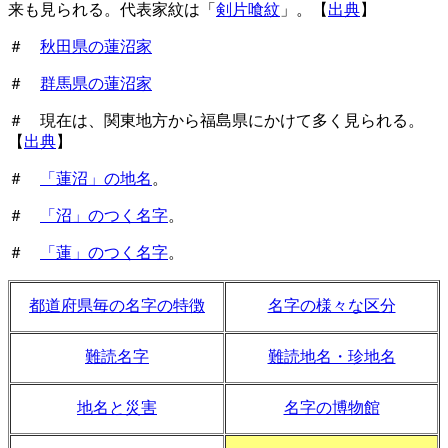
来も見られる。代表家紋は「
剣片喰紋
」。【
出典
】
＃
秋田県の蓮沼家
＃
群馬県の蓮沼家
＃ 現在は、関東地方から福島県にかけて多く見られる。
【
出典
】
＃
「蓮沼」の地名
。
＃
「沼」のつく名字
。
＃
「蓮」のつく名字
。
都道府県毎の名字の特徴
名字の様々な区分
難読名字
難読地名・珍地名
地名と災害
名字の博物館