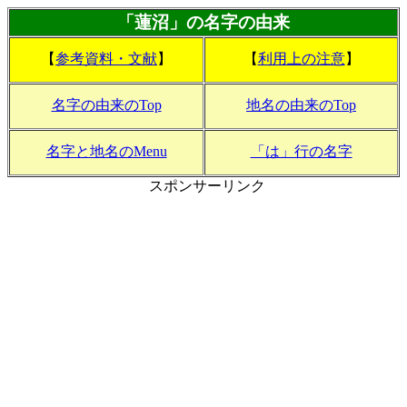
「蓮沼」の名字の由来
【
参考資料・文献
】
【
利用上の注意
】
名字の由来のTop
地名の由来のTop
名字と地名のMenu
「は」行の名字
スポンサーリンク