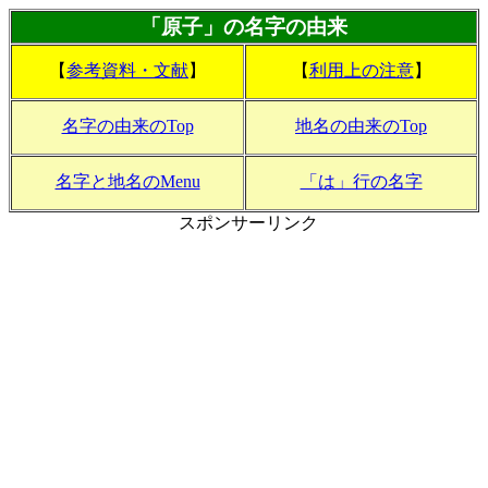
「原子」の名字の由来
【
参考資料・文献
】
【
利用上の注意
】
名字の由来のTop
地名の由来のTop
名字と地名のMenu
「は」行の名字
スポンサーリンク