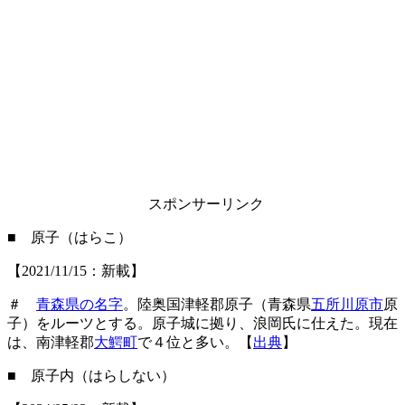
スポンサーリンク
■ 原子（はらこ）
【2021/11/15：新載】
＃
青森県の名字
。陸奥国津軽郡原子（青森県
五所川原市
原
子）をルーツとする。原子城に拠り、浪岡氏に仕えた。現在
は、南津軽郡
大鰐町
で４位と多い。【
出典
】
■ 原子内（はらしない）