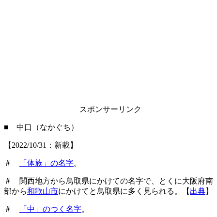
スポンサーリンク
■ 中口（なかぐち）
【2022/10/31：新載】
＃
「体族」の名字
。
＃ 関西地方から鳥取県にかけての名字で、とくに大阪府南
部から
和歌山市
にかけてと鳥取県に多く見られる。【
出典
】
＃
「中」のつく名字
。