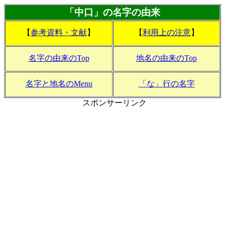
「中口」の名字の由来
【
参考資料・文献
】
【
利用上の注意
】
名字の由来のTop
地名の由来のTop
名字と地名のMenu
「な」行の名字
スポンサーリンク