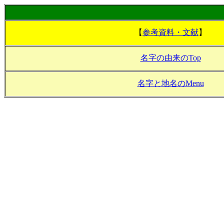
【
参考資料・文献
】
名字の由来のTop
名字と地名のMenu