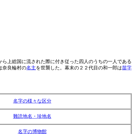
から上総国に流された際に付き従った四人のうちの一人である
は奈良輪村の
名主
を世襲した。幕末の２２代目の和一郎は
苗字
名字の様々な区分
難読地名・珍地名
名字の博物館