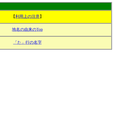
【
利用上の注意
】
地名の由来のTop
「た」行の名字