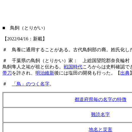
■ 鳥飼（とりがい）
【2022/04/16：新載】
＃ 鳥養に通用することがある。古代鳥飼部の裔。姓氏化し
＃ 千葉県の鳥飼（とりかい）家： 上総国望陀郡奈良輪村
鳥飼隼人之祐が祖と伝わる。
戦国時代
ころからは史料確認で
帯刀
を許され、
明治維新
後には塩田の開発も行った。【
出典
＃
「鳥」のつく名字
。
都道府県毎の名字の特徴
難読名字
地名と災害