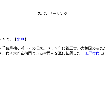
スポンサーリンク
たもの。【
出典
】
（千葉県袖ケ浦市）の旧家。６５３年に福王宮が大和国の奈良
き、代々太郎左衛門と六右衛門を交互に世襲した。
江戸時代
に
】