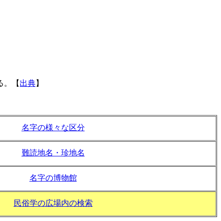
る。【
出典
】
名字の様々な区分
難読地名・珍地名
名字の博物館
民俗学の広場内の検索