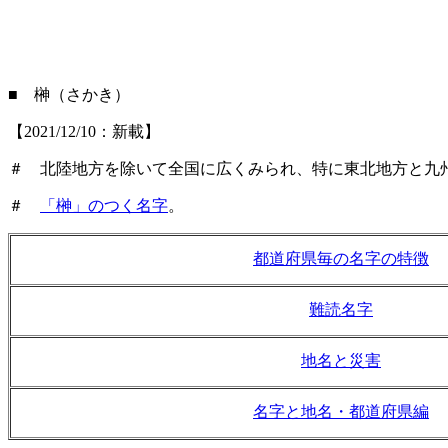
■ 榊（さかき）
【2021/12/10：新載】
＃ 北陸地方を除いて全国に広くみられ、特に東北地方と九
＃
「榊」のつく名字
。
都道府県毎の名字の特徴
難読名字
地名と災害
名字と地名・都道府県編