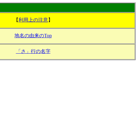
【
利用上の注意
】
地名の由来のTop
「さ」行の名字