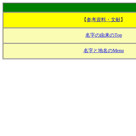
【
参考資料・文献
】
名字の由来のTop
名字と地名のMenu