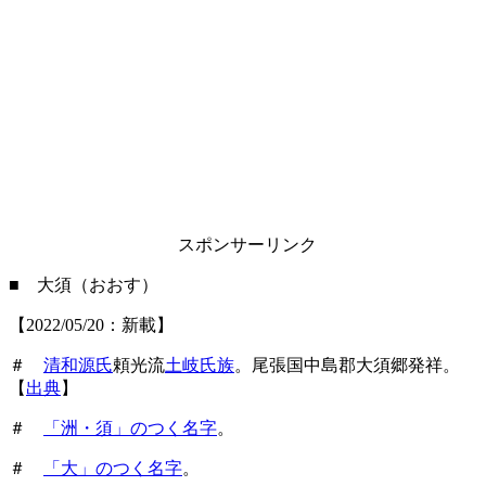
スポンサーリンク
■ 大須（おおす）
【2022/05/20：新載】
＃
清和源氏
頼光流
土岐氏族
。尾張国中島郡大須郷発祥。
【
出典
】
＃
「洲・須」のつく名字
。
＃
「大」のつく名字
。