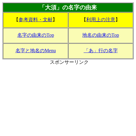
「大須」の名字の由来
【
参考資料・文献
】
【
利用上の注意
】
名字の由来のTop
地名の由来のTop
名字と地名のMenu
「あ」行の名字
スポンサーリンク