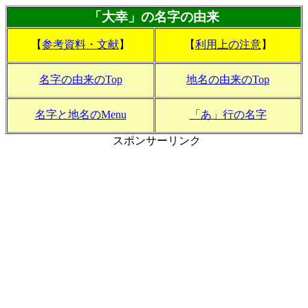
「大幸」の名字の由来
【
参考資料・文献
】
【
利用上の注意
】
名字の由来のTop
地名の由来のTop
名字と地名のMenu
「あ」行の名字
スポンサーリンク