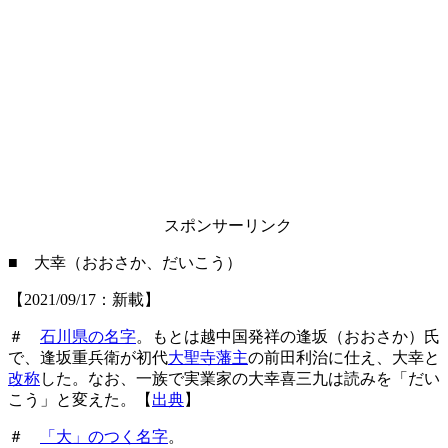
スポンサーリンク
■ 大幸（おおさか、だいこう）
【2021/09/17：新載】
＃
石川県の名字
。もとは越中国発祥の逢坂（おおさか）氏
で、逢坂重兵衛が初代
大聖寺藩主
の前田利治に仕え、大幸と
改称
した。なお、一族で実業家の大幸喜三九は読みを「だい
こう」と変えた。【
出典
】
＃
「大」のつく名字
。