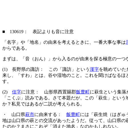
■ 130619： 表記よりも音に注意
「名字」や「地名」の由来を考えるときに、一番大事な事は
からである。
まずは、「音（おん）」から入るのが由来を探る極意の一つ
(1) 長野県の諏訪： この「諏訪」という
漢字
を眺めていた
来し、「すわ」とは、谷や湿地のこと。これを聞けばなるほ
す。
(2)
佳字
に注意： 山形県西置賜郡
飯豊町
に萩生という集落
「こくぶ」読みである。さて本題だが、この「萩生」という
か？私見ではあるが二説が考えられる。
・ 山口県
萩市
に由来する：
飯豊町
には「萩生焼（はぎゅ
地は山口県の萩との交流があったようだ。従って、山口県の
たのか？まさにこれぞ「消えた地名」なのかもしれない。