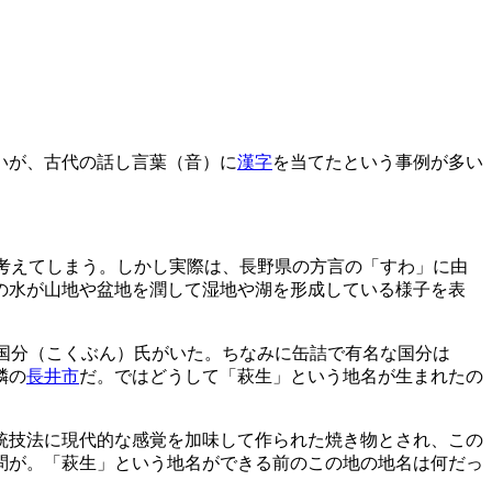
いが、古代の話し言葉（音）に
漢字
を当てたという事例が多い
考えてしまう。しかし実際は、長野県の方言の「すわ」に由
の水が山地や盆地を潤して湿地や湖を形成している様子を表
国分（こくぶん）氏がいた。ちなみに缶詰で有名な国分は
隣の
長井市
だ。ではどうして「萩生」という地名が生まれたの
統技法に現代的な感覚を加味して作られた焼き物とされ、この
問が。「萩生」という地名ができる前のこの地の地名は何だっ