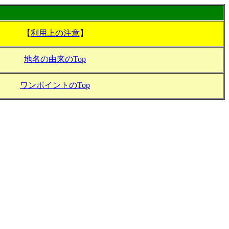
【
利用上の注意
】
地名の由来のTop
ワンポイントのTop