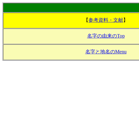
【
参考資料・文献
】
名字の由来のTop
名字と地名のMenu