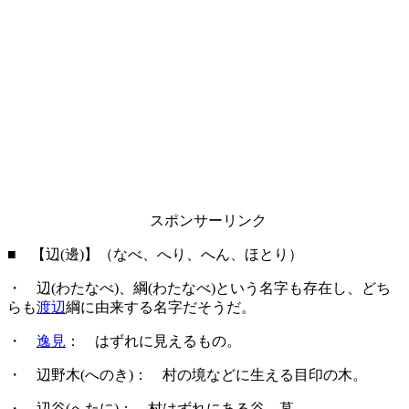
スポンサーリンク
■ 【辺(邊)】（なべ、へり、へん、ほとり）
・ 辺(わたなべ)、綱(わたなべ)という名字も存在し、どち
らも
渡辺
綱に由来する名字だそうだ。
・
逸見
： はずれに見えるもの。
・ 辺野木(へのき)： 村の境などに生える目印の木。
・ 辺谷(へたに)： 村はずれにある谷、墓。