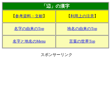
「辺」の漢字
【
参考資料・文献
】
【
利用上の注意
】
名字の由来のTop
地名の由来のTop
名字と地名のMenu
言葉の世界Top
スポンサーリンク