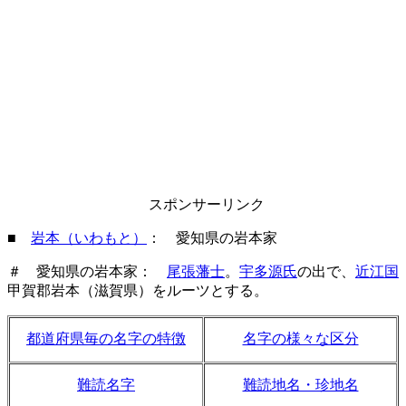
スポンサーリンク
■
岩本（いわもと）
： 愛知県の岩本家
＃ 愛知県の岩本家：
尾張藩士
。
宇多源氏
の出で、
近江国
甲賀郡岩本（滋賀県）をルーツとする。
都道府県毎の名字の特徴
名字の様々な区分
難読名字
難読地名・珍地名