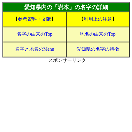
愛知県内の「岩本」の名字の詳細
【
参考資料・文献
】
【
利用上の注意
】
名字の由来のTop
地名の由来のTop
名字と地名のMenu
愛知県の名字の特徴
スポンサーリンク