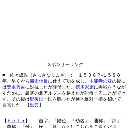
スポンサーリンク
■ 佐々成政（さっさなりまさ）： １５３６？-１５８８
年。早くから
織田信長
に仕えて功を成し、
本能寺の変
の後に
は
豊臣秀吉
に対抗したが降伏した。
徳川家康
に再戦をうなが
すために、厳寒の北アルプスを越えたが説得することができ
ず、その後は
肥後国
一国を賜ったが検地反対一揆を招いて、
自害した。【
出典
】
【
Ｈｅｌｐ
】 「苗字」「階位」「幼名」「通称」「諱」
「尊称」「号」「氏」「姓」などはこちらをご覧くださ