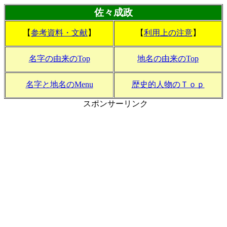
佐々成政
【
参考資料・文献
】
【
利用上の注意
】
名字の由来のTop
地名の由来のTop
名字と地名のMenu
歴史的人物のＴｏｐ
スポンサーリンク