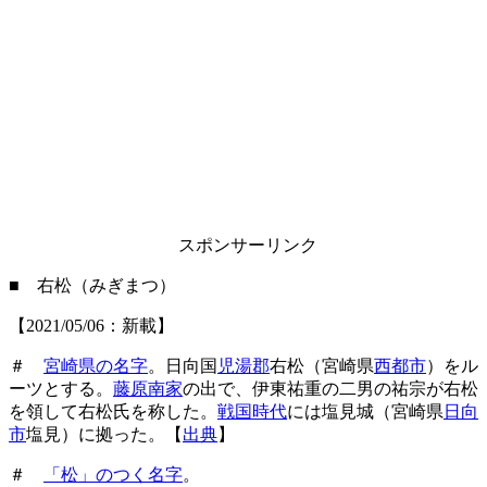
スポンサーリンク
■ 右松（みぎまつ）
【2021/05/06：新載】
＃
宮崎県の名字
。日向国
児湯郡
右松（宮崎県
西都市
）をル
ーツとする。
藤原南家
の出で、伊東祐重の二男の祐宗が右松
を領して右松氏を称した。
戦国時代
には塩見城（宮崎県
日向
市
塩見）に拠った。【
出典
】
＃
「松」のつく名字
。