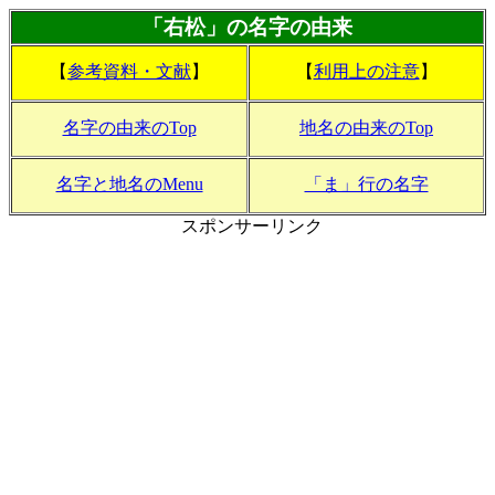
「右松」の名字の由来
【
参考資料・文献
】
【
利用上の注意
】
名字の由来のTop
地名の由来のTop
名字と地名のMenu
「ま」行の名字
スポンサーリンク