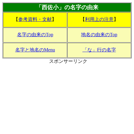
「西佐小」の名字の由来
【
参考資料・文献
】
【
利用上の注意
】
名字の由来のTop
地名の由来のTop
名字と地名のMenu
「な」行の名字
スポンサーリンク