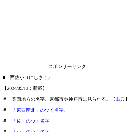
スポンサーリンク
■ 西佐小（にしさこ）
【2024/05/13：新載】
＃ 関西地方の名字。京都市や神戸市に見られる。【
出典
】
＃
「東西南北」のつく名字
。
＃
「佐」のつく名字
。
＃
「小」のつく名字
。