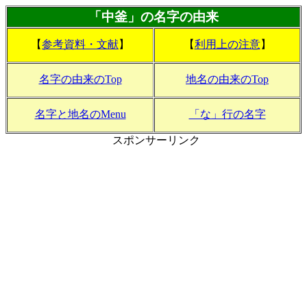
「中釜」の名字の由来
【
参考資料・文献
】
【
利用上の注意
】
名字の由来のTop
地名の由来のTop
名字と地名のMenu
「な」行の名字
スポンサーリンク