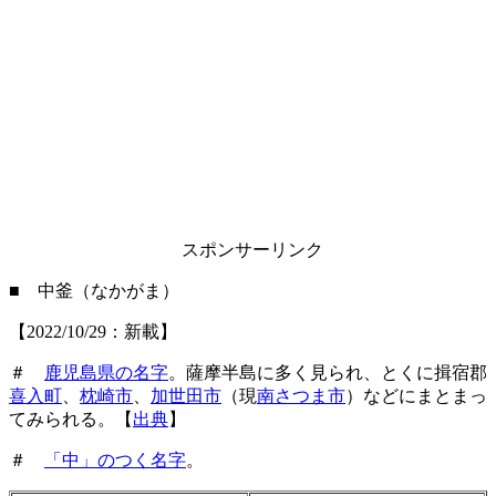
スポンサーリンク
■ 中釜（なかがま）
【2022/10/29：新載】
＃
鹿児島県の名字
。薩摩半島に多く見られ、とくに揖宿郡
喜入町
、
枕崎市
、
加世田市
（現
南さつま市
）などにまとまっ
てみられる。【
出典
】
＃
「中」のつく名字
。