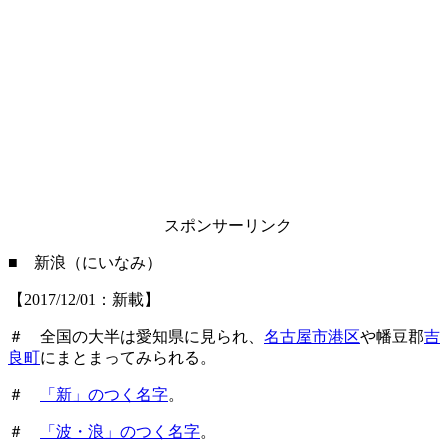
スポンサーリンク
■ 新浪（にいなみ）
【2017/12/01：新載】
＃ 全国の大半は愛知県に見られ、
名古屋市港区
や幡豆郡
吉
良町
にまとまってみられる。
＃
「新」のつく名字
。
＃
「波・浪」のつく名字
。