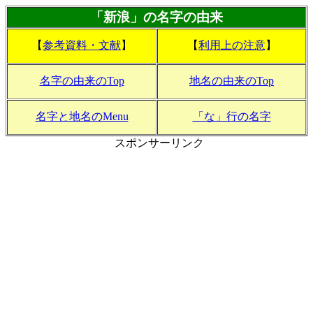
「新浪」の名字の由来
【
参考資料・文献
】
【
利用上の注意
】
名字の由来のTop
地名の由来のTop
名字と地名のMenu
「な」行の名字
スポンサーリンク