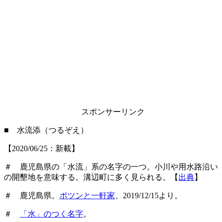
スポンサーリンク
■ 水流添（つるぞえ）
【2020/06/25：新載】
＃ 鹿児島県の「水流」系の名字の一つ。小川や用水路沿い
の開墾地を意味する。溝辺町に多く見られる。【
出典
】
＃ 鹿児島県。
ポツンと一軒家
、2019/12/15より。
＃
「水」のつく名字
。