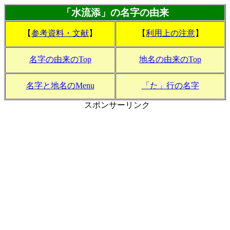
「水流添」の名字の由来
【
参考資料・文献
】
【
利用上の注意
】
名字の由来のTop
地名の由来のTop
名字と地名のMenu
「た」行の名字
スポンサーリンク