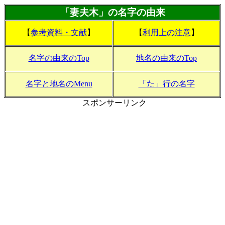
「妻夫木」の名字の由来
【
参考資料・文献
】
【
利用上の注意
】
名字の由来のTop
地名の由来のTop
名字と地名のMenu
「た」行の名字
スポンサーリンク