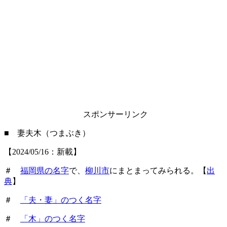
スポンサーリンク
■ 妻夫木（つまぶき）
【2024/05/16：新載】
＃
福岡県の名字
で、
柳川市
にまとまってみられる。【
出
典
】
＃
「夫・妻」のつく名字
＃
「木」のつく名字