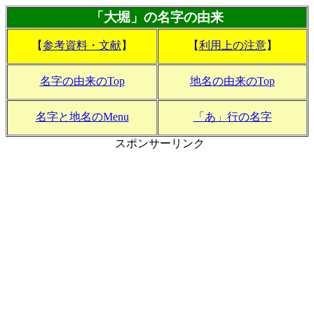
「大堀」の名字の由来
【
参考資料・文献
】
【
利用上の注意
】
名字の由来のTop
地名の由来のTop
名字と地名のMenu
「あ」行の名字
スポンサーリンク