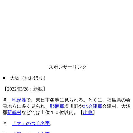
スポンサーリンク
■ 大堀（おおほり）
【2022/03/28：新載】
＃
地形姓
で、東日本各地に見られる。とくに、福島県の会
津地方に多く見られ、
耶麻郡
塩川町や
北会津郡
会津村、大沼
郡
新鶴村
などでは上位１０位以内。【
出典
】
＃
「大」のつく名字
。