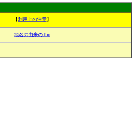
【
利用上の注意
】
地名の由来のTop