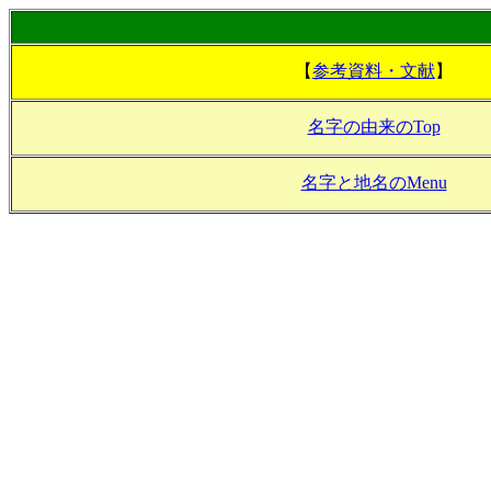
【
参考資料・文献
】
名字の由来のTop
名字と地名のMenu