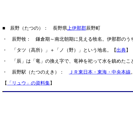
■ 辰野（たつの）： 長野県
上伊那郡
辰野町
・ 辰野牧： 鎌倉期～南北朝期に見える牧名。伊那郡のう
・ 「タツ（高所）」＋「ノ（野）」という地名。【
出典
】
・ 「辰」は「竜」の換え字で、竜神を祀って水を鎮めたこ
・ 辰野駅（たつのえき）：
ＪＲ東日本・東海・中央本線
【
「リュウ」の資料集
】