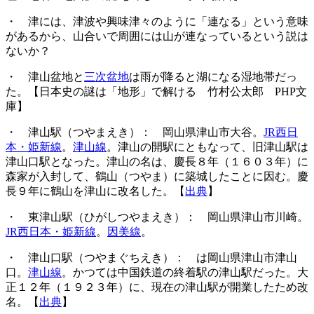
・ 津には、津波や興味津々のように「連なる」という意味
があるから、山合いで周囲には山が連なっているという説は
ないか？
・ 津山盆地と
三次盆地
は雨が降ると湖になる湿地帯だっ
た。【日本史の謎は「地形」で解ける 竹村公太郎 PHP文
庫】
・ 津山駅（つやまえき）： 岡山県津山市大谷。
JR西日
本・姫新線
。
津山線
。津山の開駅にともなって、旧津山駅は
津山口駅となった。津山の名は、慶長８年（１６０３年）に
森家が入封して、鶴山（つやま）に築城したことに因む。慶
長９年に鶴山を津山に改名した。【
出典
】
・ 東津山駅（ひがしつやまえき）： 岡山県津山市川崎。
JR西日本・姫新線
。
因美線
。
・ 津山口駅（つやまぐちえき）： は岡山県津山市津山
口。
津山線
。かつては中国鉄道の終着駅の津山駅だった。大
正１２年（１９２３年）に、現在の津山駅が開業したため改
名。【
出典
】