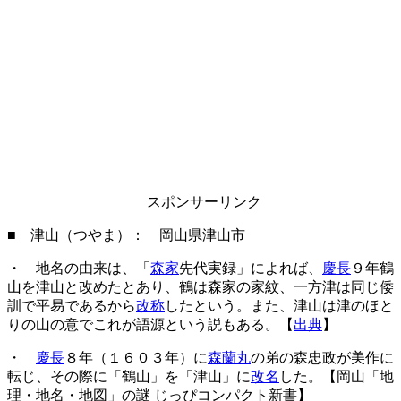
スポンサーリンク
■ 津山（つやま）： 岡山県津山市
・ 地名の由来は、「
森家
先代実録」によれば、
慶長
９年鶴
山を津山と改めたとあり、鶴は森家の家紋、一方津は同じ倭
訓で平易であるから
改称
したという。また、津山は津のほと
りの山の意でこれが語源という説もある。【
出典
】
・
慶長
８年（１６０３年）に
森蘭丸
の弟の森忠政が美作に
転じ、その際に「鶴山」を「津山」に
改名
した。【岡山「地
理・地名・地図」の謎 じっぴコンパクト新書】