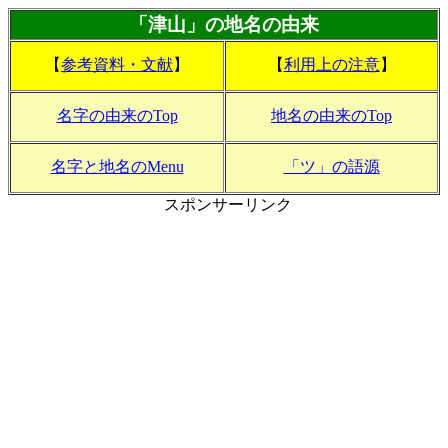
「津山」の地名の由来
【
参考資料・文献
】
【
利用上の注意
】
名字の由来のTop
地名の由来のTop
名字と地名のMenu
「ツ」の語源
スポンサーリンク