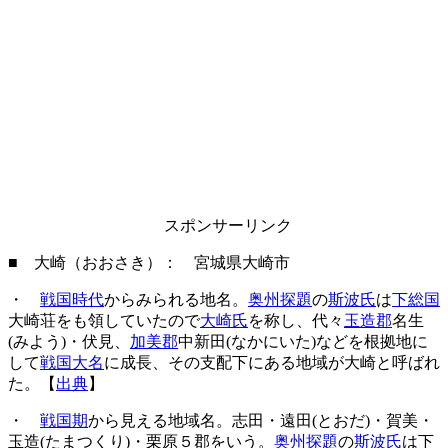
スポンサーリンク
■ 大崎（おおさき）： 宮城県大崎市
・
戦国時代
からみられる地名。
奥州探題
の
斯波氏
は
下総国
大崎荘をも領していたので
大崎氏
を称し、代々
玉造郡
名生
(みよう)・伏見、
加美郡
中新田(なかにいた)などを根拠地に
して
戦国大名
に成長、その支配下にある地域が大崎と呼ばれ
た。【
出典
】
・
戦国期
から見える地域名。志田・遠田(とおだ)・賀美・
玉造(たまつくり)・栗原５郡をいう。
奥州探題
の
斯波氏
は下