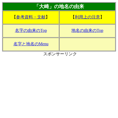
「大崎」の地名の由来
【
参考資料・文献
】
【
利用上の注意
】
名字の由来のTop
地名の由来のTop
名字と地名のMenu
スポンサーリンク