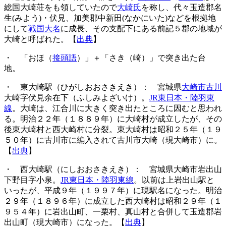
総国大崎荘をも領していたので
大崎氏
を称し、代々玉造郡名
生(みよう)・伏見、加美郡中新田(なかにいた)などを根拠地
にして
戦国大名
に成長、その支配下にある前記５郡の地域が
大崎と呼ばれた。【
出典
】
・ 「おほ（
接頭語
）」＋「さき（崎）」で突き出た台
地。
・ 東大崎駅（ひがしおおさきえき）： 宮城県
大崎市古川
大崎字伏見余在下（ふしみよざいけ）。
JR東日本・陸羽東
線
。大崎は、江合川に大きく突き出たところに因むと思われ
る。明治２２年（１８８９年）に大崎村が成立したが、その
後東大崎村と西大崎村に分裂。東大崎村は昭和２５年（１９
５０年）に古川市に編入されて古川市大崎（現大崎市）に。
【
出典
】
・ 西大崎駅（にしおおさきえき）： 宮城県大崎市岩出山
下野目字小泉。
JR東日本・陸羽東線
。以前は上岩出山駅と
いったが、平成９年（１９９７年）に現駅名になった。明治
２９年（１８９６年）に成立した西大崎村は昭和２９年（１
９５４年）に岩出山町、一栗村、真山村と合併して玉造郡岩
出山町（現大崎市）になった。【
出典
】