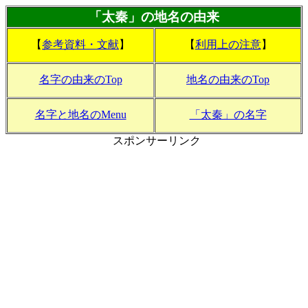
「太秦」の地名の由来
【
参考資料・文献
】
【
利用上の注意
】
名字の由来のTop
地名の由来のTop
名字と地名のMenu
「太秦」の名字
スポンサーリンク