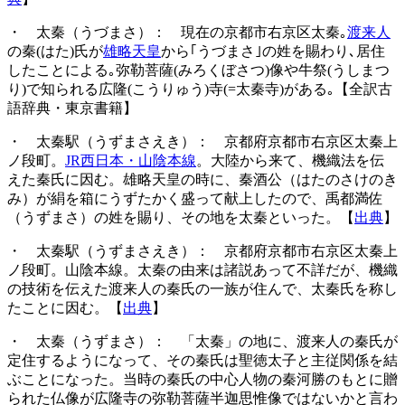
・ 太秦（うづまさ）： 現在の京都市右京区太秦｡
渡来人
の秦(はた)氏が
雄略天皇
から｢うづまさ｣の姓を賜わり､居住
したことによる｡弥勒菩薩(みろくぼさつ)像や牛祭(うしまつ
り)で知られる広隆(こうりゅう)寺(=太秦寺)がある｡【全訳古
語辞典・東京書籍】
・ 太秦駅（うずまさえき）： 京都府京都市右京区太秦上
ノ段町。
JR西日本・山陰本線
。大陸から来て、機織法を伝
えた秦氏に因む。雄略天皇の時に、秦酒公（はたのさけのき
み）が絹を箱にうずたかく盛って献上したので、禹都満佐
（うずまさ）の姓を賜り、その地を太秦といった。【
出典
】
・ 太秦駅（うずまさえき）： 京都府京都市右京区太秦上
ノ段町。山陰本線。太秦の由来は諸説あって不詳だが、機織
の技術を伝えた渡来人の秦氏の一族が住んで、太秦氏を称し
たことに因む。【
出典
】
・ 太秦（うずまさ）： 「太秦」の地に、渡来人の秦氏が
定住するようになって、その秦氏は聖徳太子と主従関係を結
ぶことになった。当時の秦氏の中心人物の秦河勝のもとに贈
られた仏像が広隆寺の弥勒菩薩半迦思惟像ではないかと言わ