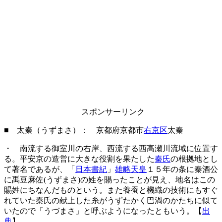
スポンサーリンク
■ 太秦（うずまさ）： 京都府京都市
右京区
太秦
・ 南流する御室川の右岸、西流する西高瀬川流域に位置す
る。平安京の造営に大きな役割を果たした
秦氏
の根拠地とし
て著名であるが、「
日本書紀
」
雄略天皇
１５年の条に秦酒公
に禹豆麻佐(うずまさ)の姓を賜ったことが見え、地名はこの
賜姓にちなんだものという。また養蚕と機織の技術にもすぐ
れていた秦氏の献上した糸がうずたかく巴渦のかたちに似て
いたので「うづまさ」と呼ぶようになったともいう。【
出
典
】