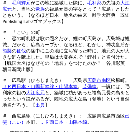
＃
毛利輝元
がこの地に築城した際に、
毛利家
の先祖の
大江
広元
と、当地の
豪族
の福島元長の字をとって「広島」とした
ともいう。【なるほど日本 地名の由来 雑学大辞典 ISM
Publishing Lab./ゴマブックス】
＃ 「こい」の町
・ 恋の町札幌は歌の題名だが、鯉の町広島か。広島城は鯉
城。だから、広島カープか、なるほど。むかし、神功皇后が
熊襲
の
征伐
の途中にこの地に立ち寄った時に、地元の人が大
きな鯉を献上した。皇后は大変喜んで「鯉村」と名付けた。
【戦国大名はなぜその「地名」をつけたのか？ 谷川彰英
朝日新聞出版】
＃ 広島駅（ひろしまえき）： 広島県
広島市南区
松原町。
ＪＲ西日本・山陽新幹線・山陽本線
。
芸備線
。一説には、毛
利家の祖の
大江広元
と、築城に功があった福島元長の島をと
ったという説があるが、陸地の広大な島（領地）という自然
地名だろう。【
出典
】
＃ 西広島駅（にしひろしまえき）： 広島県広島市西区
己
斐（こい）
本町。
ＪＲ西日本・山陽本線
。