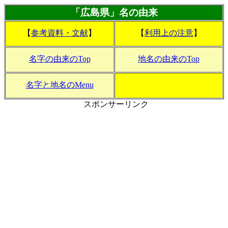
「広島県」名の由来
【
参考資料・文献
】
【
利用上の注意
】
名字の由来のTop
地名の由来のTop
名字と地名のMenu
スポンサーリンク