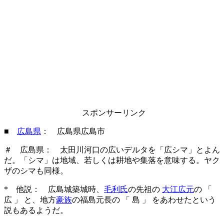
スポンサーリンク
■
広島県
： 広島県広島市
＃ 広島県： 太田川河口の広いデルタを「広シマ」とよん
だ。「シマ」は地域、若しくは耕地や集落を意味する。ヤク
ザのシマも同様。
* 他説： 広島城築城時、
毛利氏
の先祖の
大江広元
の 「
広 」 と、地方
豪族
の福島元長の 「 島 」 をあわせたという
説もあるようだ。