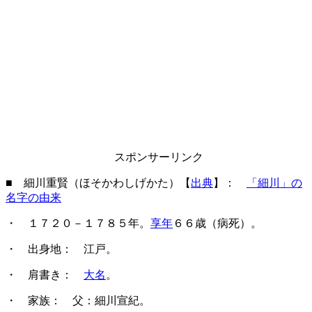
スポンサーリンク
■ 細川重賢（ほそかわしげかた）【
出典
】：
「細川」の
名字の由来
・ １７２０－１７８５年。
享年
６６歳（病死）。
・ 出身地： 江戸。
・ 肩書き：
大名
。
・ 家族： 父：細川宣紀。