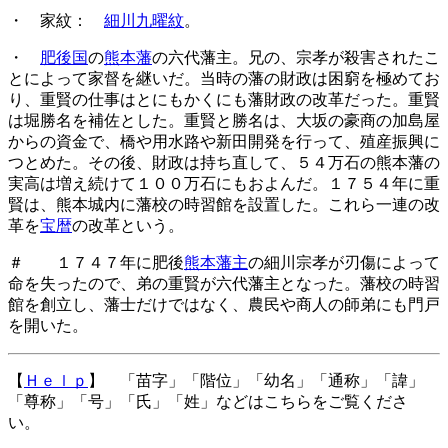
・ 家紋：
細川九曜紋
。
・
肥後国
の
熊本藩
の六代藩主。兄の、宗孝が殺害されたこ
とによって家督を継いだ。当時の藩の財政は困窮を極めてお
り、重賢の仕事はとにもかくにも藩財政の改革だった。重賢
は堀勝名を補佐とした。重賢と勝名は、大坂の豪商の加島屋
からの資金で、橋や用水路や新田開発を行って、殖産振興に
つとめた。その後、財政は持ち直して、５４万石の熊本藩の
実高は増え続けて１００万石にもおよんだ。１７５４年に重
賢は、熊本城内に藩校の時習館を設置した。これら一連の改
革を
宝暦
の改革という。
＃ １７４７年に肥後
熊本藩主
の細川宗孝が刃傷によって
命を失ったので、弟の重賢が六代藩主となった。藩校の時習
館を創立し、藩士だけではなく、農民や商人の師弟にも門戸
を開いた。
【
Ｈｅｌｐ
】 「苗字」「階位」「幼名」「通称」「諱」
「尊称」「号」「氏」「姓」などはこちらをご覧くださ
い。