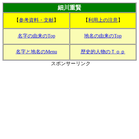
細川重賢
【
参考資料・文献
】
【
利用上の注意
】
名字の由来のTop
地名の由来のTop
名字と地名のMenu
歴史的人物のＴｏｐ
スポンサーリンク