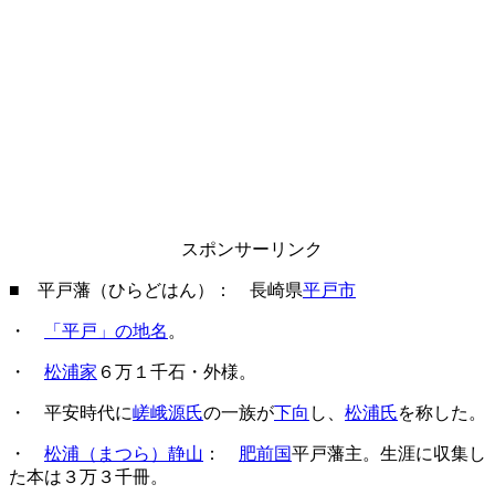
スポンサーリンク
■ 平戸藩（ひらどはん）： 長崎県
平戸市
・
「平戸」の地名
。
・
松浦家
６万１千石・外様。
・ 平安時代に
嵯峨源氏
の一族が
下向
し、
松浦氏
を称した。
・
松浦（まつら）静山
：
肥前国
平戸藩主。生涯に収集し
た本は３万３千冊。