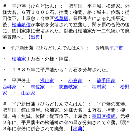
＃ 平戸藩（ひらどはん）： 肥前国。平戸城。松浦家。外
様大名。６万３０００石。控間：柳間。格：城主。位階：従
四位下。上屋敷：台東区
浅草橋
。豊臣秀吉による九州平定
後、
松浦鎮信
が本領を安堵されて立藩し、関ヶ原の合戦の後
に、徳川家康に安堵された。以後は松浦家が十二代続いて廃
藩置県へ。【
出典
】
■ 平戸新田藩（ひらどしんでんはん）： 長崎県
平戸市
・
松浦家
１万石・外様・陣屋。
・ １６８９年に平戸藩から１万石を分与された。
＃ 平戸藩士：
浅山家
・
小倉家
・
籠手田家
・
西郷家
・
志佐家
・
志自岐家
・
種村家
・
松野
家
・
山鹿家
＃ 平戸新田藩（ひらどしんでんはん）： 平戸藩の支藩。
肥前国。館山陣屋。松浦家。外様大名。１万石。控間：柳
間。格：無城。位階：従五位下。上屋敷：
墨田区横網
。元禄
２年に、平戸藩主の松浦棟の弟の昌が分知されて立藩。明治
３年に宗藩に併合されて廃藩。【
出典
】