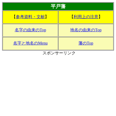
平戸藩
【
参考資料・文献
】
【
利用上の注意
】
名字の由来のTop
地名の由来のTop
名字と地名のMenu
藩のTop
スポンサーリンク