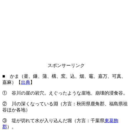
スポンサーリンク
■ かま（釜、鎌、蒲、構、窯、込、烟、竈、嘉万、可真、
嘉麻）【
出典
】
① 谷川の崖の岩穴。えぐったような崖地、崩壊的浸食谷。
② 川の深くなっている淵（方言：秋田県鹿角郡、福島県祖
谷ほか各地）
③ 堤が切れて水が入り込んだ堀（方言：千葉県
東葛飾
郡
）。