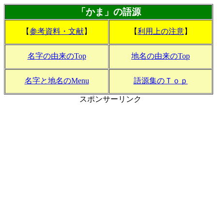
「かま」の語源
【
参考資料・文献
】
【
利用上の注意
】
名字の由来のTop
地名の由来のTop
名字と地名のMenu
語源集のＴｏｐ
スポンサーリンク