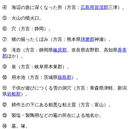
④ 海辺の急に深くなった所（方言：
広島県賀茂郡
三津）。
⑤ 火山の噴火口。
⑥ 穴（方言：静岡）。
⑦ 猪の掘ったくぼみ（方言：熊本県
球磨郡
神瀬）。
⑧ 滝壺（方言：静岡県
榛原郡
、奈良県吉野郡、高知県
香美
郡
ほか）。
⑨ 泉（方言：岐阜県本巣郡）。
⑩ 用水池（方言：茨城県
猿島郡
）。
⑪ 子供が遊びにつくる雪の洞穴（方言：青森県津軽、新潟
県
岩船郡
）。
⑫ 耕作土の下にある粗悪な粘土質（方言：富山）。
⑬ 製塩・製陶用などの竈の所在による地名か。
⑭ 墓。塚。