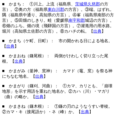
■ かまち： ①川上。上流（福島県、
茨城県久慈郡
の方
言）。②奥の方（福島県
東白川郡
の方言）。③端。はずれ。
隅（福島県中通り、高知県の方言）。④峯（福島県南部の方
言）。⑤田畑のしきり。畦（愛媛県
南宇和郡
城辺の方言）。
⑥畑のふち。畑の境（飛騨国の方言）。⑦灌漑用の用水路。
堀川（高知県土佐郡の方言）。⑧カハチの転。【
出典
】
■ かまち（ケ町、日町）： 市の開かれる日による地名。
【
出典
】
■ かまおね（鎌尾根）： 両側がけわしく切り立った尾
根。【
出典
】
■ かまがみ（釜神、窯神）： カマド（竈、窯）を祭る神
にちなむ地名。【
出典
】
■ かまがり（鎌刈、河曲）： ①カマ、カリとも、「崩壊
地形」を示す用語を重ねた地名か。②カハ（川）・マガリ
（曲）の略か。【
出典
】
■ かまきね（鎌木根）： ①鎌の刃のようなうすい脊稜。
②カマ・キ（接尾語か）・ネ（峰）か。【
出典
】