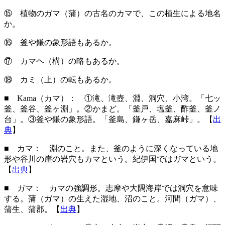
⑮ 植物のガマ（蒲）の古名のカマで、この植生による地名
か。
⑯ 釜や鎌の象形語もあるか。
⑰ カマヘ（構）の略もあるか。
⑱ カミ（上）の転もあるか。
■ Kama（カマ）
： ①滝、滝壺、淵、洞穴、小湾。「七ッ
釜、釜谷、釜ヶ淵」。②かまど。「釜戸、塩釜、酢釜、釜ノ
台」。③釜や鎌の象形語。「釜島、鎌ヶ岳、嘉麻峠」。【
出
典
】
■ カマ： 淵のこと。また、釜のように深くなっている地
形や谷川の崖の岩穴もカマという。紀伊国ではガマという。
【
出典
】
■ ガマ： カマの強調形。志摩や大隅海岸では洞穴を意味
する。蒲（ガマ）の生えた湿地、沼のこと。河間（ガマ）、
蒲生、蒲郡。【
出典
】