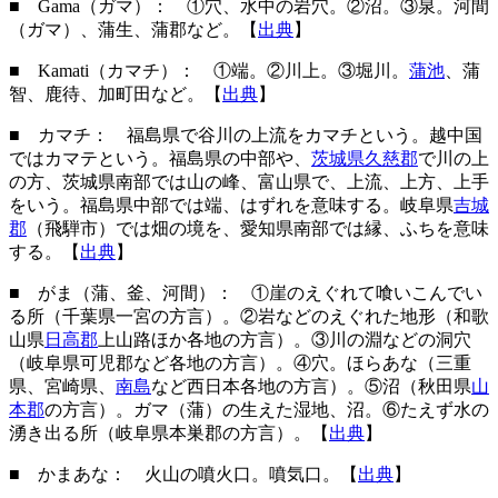
■ Gama（ガマ）： ①穴、水中の岩穴。②沼。③泉。河間
（ガマ）、蒲生、蒲郡など。【
出典
】
■ Kamati（カマチ）： ①端。②川上。③堀川。
蒲池
、蒲
智、鹿待、加町田など。【
出典
】
■ カマチ： 福島県で谷川の上流をカマチという。越中国
ではカマテという。福島県の中部や、
茨城県久慈郡
で川の上
の方、茨城県南部では山の峰、富山県で、上流、上方、上手
をいう。福島県中部では端、はずれを意味する。岐阜県
吉城
郡
（飛騨市）では畑の境を、愛知県南部では縁、ふちを意味
する。【
出典
】
■ がま（蒲、釜、河間）： ①崖のえぐれて喰いこんでい
る所（千葉県一宮の方言）。②岩などのえぐれた地形（和歌
山県
日高郡
上山路ほか各地の方言）。③川の淵などの洞穴
（岐阜県可児郡など各地の方言）。④穴。ほらあな（三重
県、宮崎県、
南島
など西日本各地の方言）。⑤沼（秋田県
山
本郡
の方言）。ガマ（蒲）の生えた湿地、沼。⑥たえず水の
湧き出る所（岐阜県本巣郡の方言）。【
出典
】
■ かまあな： 火山の噴火口。噴気口。【
出典
】