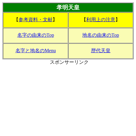
孝明天皇
【
参考資料・文献
】
【
利用上の注意
】
名字の由来のTop
地名の由来のTop
名字と地名のMenu
歴代天皇
スポンサーリンク