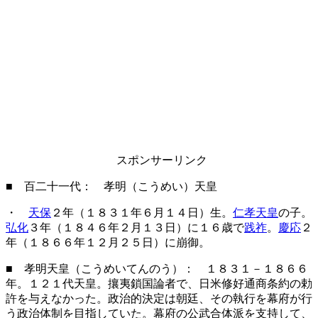
スポンサーリンク
■ 百二十一代： 孝明（こうめい）天皇
・
天保
２年（１８３１年６月１４日）生。
仁孝天皇
の子。
弘化
３年（１８４６年２月１３日）に１６歳で
践祚
。
慶応
２
年（１８６６年１２月２５日）に崩御。
■ 孝明天皇（こうめいてんのう）： １８３１－１８６６
年。１２１代天皇。攘夷鎖国論者で、日米修好通商条約の勅
許を与えなかった。政治的決定は朝廷、その執行を幕府が行
う政治体制を目指していた。幕府の公武合体派を支持して、