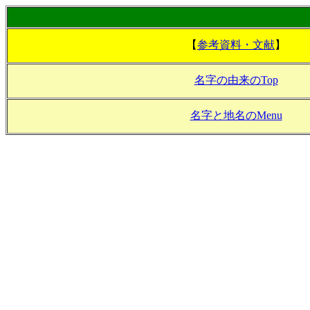
【
参考資料・文献
】
名字の由来のTop
名字と地名のMenu