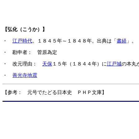
【弘化（こうか）】
・
江戸時代
。１８４５年～１８４８年。出典は「
書経
」。
・ 勘申者： 菅原為定
・ 改元理由：
天保
１５年（１８４４年）に
江戸城
の本丸
・
善光寺地震
【参考： 元号でたどる日本史 ＰＨＰ文庫】