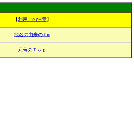
【
利用上の注意
】
地名の由来のTop
元号のＴｏｐ