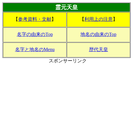
霊元天皇
【
参考資料・文献
】
【
利用上の注意
】
名字の由来のTop
地名の由来のTop
名字と地名のMenu
歴代天皇
スポンサーリンク