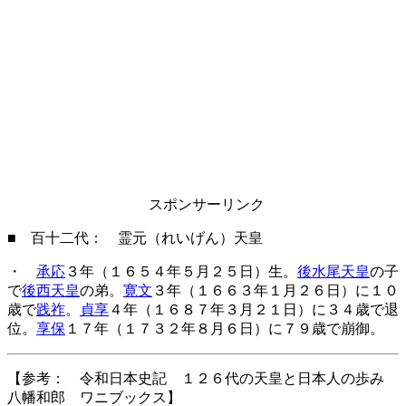
スポンサーリンク
■ 百十二代： 霊元（れいげん）天皇
・
承応
３年（１６５４年５月２５日）生。
後水尾天皇
の子
で
後西天皇
の弟。
寛文
３年（１６６３年１月２６日）に１０
歳で
践祚
。
貞享
４年（１６８７年３月２１日）に３４歳で退
位。
享保
１７年（１７３２年８月６日）に７９歳で崩御。
【参考： 令和日本史記 １２６代の天皇と日本人の歩み
八幡和郎 ワニブックス】