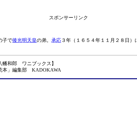
スポンサーリンク
の子で
後光明天皇
の弟。
承応
３年（１６５４年１１月２８日）
御。
八幡和郎 ワニブックス】
本」編集部 KADOKAWA