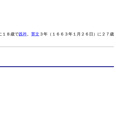
に１８歳で
践祚
。
寛文
３年（１６６３年１月２６日）に２７歳