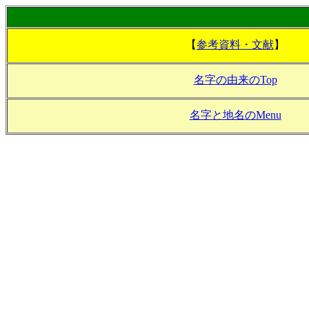
【
参考資料・文献
】
名字の由来のTop
名字と地名のMenu