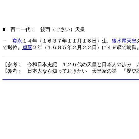
■ 百十一代： 後西（ごさい）天皇
・
寛永
１４年（１６３７年１１月１６日）生。
後水尾天皇
で退位。
貞享
２年（１６８５年２月２２日）に４９歳で崩
【参考： 令和日本史記 １２６代の天皇と日本人の歩み 
【参考： 日本人なら知っておきたい 天皇家の謎 「歴史読