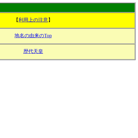
【
利用上の注意
】
地名の由来のTop
歴代天皇