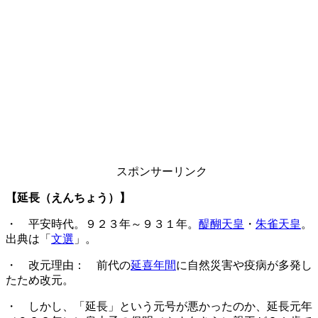
スポンサーリンク
【延長（えんちょう）】
・ 平安時代。９２３年～９３１年。
醍醐天皇
・
朱雀天皇
。
出典は「
文選
」。
・ 改元理由： 前代の
延喜年間
に自然災害や疫病が多発し
たため改元。
・ しかし、「延長」という元号が悪かったのか、延長元年