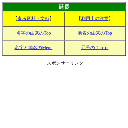
延長
【
参考資料・文献
】
【
利用上の注意
】
名字の由来のTop
地名の由来のTop
名字と地名のMenu
元号のＴｏｐ
スポンサーリンク