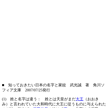
■ 知っておきたい日本の名字と家紋 武光誠 著 角川ソ
フィア文庫
2007/07/25発行
(1) 姓と名字は違う： 姓とは天皇がまだ
大王
（おおき
み）と言われていた大和時代に大王に従うものに与えられた