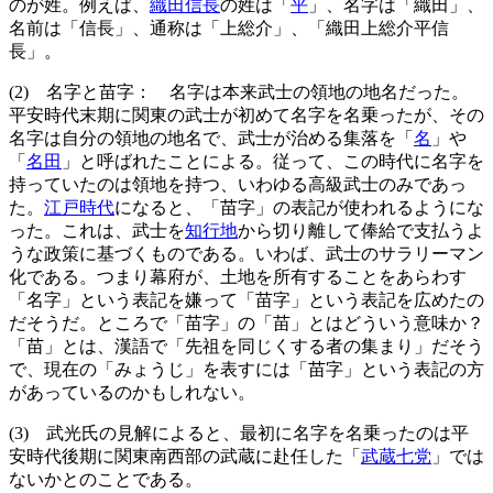
のが姓。例えば、
織田信長
の姓は「
平
」、名字は「織田」、
名前は「信長」、通称は「上総介」、「織田上総介平信
長」。
(2) 名字と苗字： 名字は本来武士の領地の地名だった。
平安時代末期に関東の武士が初めて名字を名乗ったが、その
名字は自分の領地の地名で、武士が治める集落を「
名
」や
「
名田
」と呼ばれたことによる。従って、この時代に名字を
持っていたのは領地を持つ、いわゆる高級武士のみであっ
た。
江戸時代
になると、「苗字」の表記が使われるようにな
った。これは、武士を
知行地
から切り離して俸給で支払うよ
うな政策に基づくものである。いわば、武士のサラリーマン
化である。つまり幕府が、土地を所有することをあらわす
「名字」という表記を嫌って「苗字」という表記を広めたの
だそうだ。ところで「苗字」の「苗」とはどういう意味か？
「苗」とは、漢語で「先祖を同じくする者の集まり」だそう
で、現在の「みょうじ」を表すには「苗字」という表記の方
があっているのかもしれない。
(3) 武光氏の見解によると、最初に名字を名乗ったのは平
安時代後期に関東南西部の武蔵に赴任した「
武蔵七党
」では
ないかとのことである。