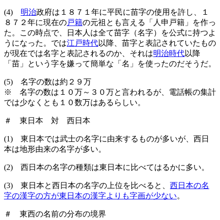
(4)
明治
政府は１８７１年に平民に苗字の使用を許し、１
８７２年に現在の
戸籍
の元祖とも言える「人申戸籍」を作っ
た。この時点で、日本人は全て苗字（名字）を公式に持つよ
うになった。では
江戸時代
以降、苗字と表記されていたもの
が現在では名字と表記されるのか、それは
明治時代
以降
「苗」という字を嫌って簡単な「名」を使ったのだそうだ。
(5) 名字の数は約２９万
※ 名字の数は１０万～３０万と言われるが、電話帳の集計
では少なくとも１０数万はあるらしい。
＃ 東日本 対 西日本
(1) 東日本では武士の名字に由来するものが多いが、西日
本は地形由来の名字が多い。
(2) 西日本の名字の種類は東日本に比べてはるかに多い。
(3) 東日本と西日本の名字の上位を比べると、
西日本の名
字の漢字の方が東日本の漢字よりも字画が少ない
。
＃ 東西の名前の分布の境界