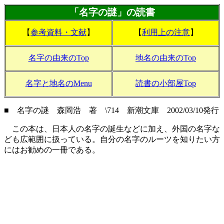
「名字の謎」の読書
【
参考資料・文献
】
【
利用上の注意
】
名字の由来のTop
地名の由来のTop
名字と地名のMenu
読書の小部屋Top
■ 名字の謎 森岡浩 著 \714 新潮文庫 2002/03/10発行
この本は、日本人の名字の誕生などに加え、外国の名字な
ども広範囲に扱っている。自分の名字のルーツを知りたい方
にはお勧めの一冊である。