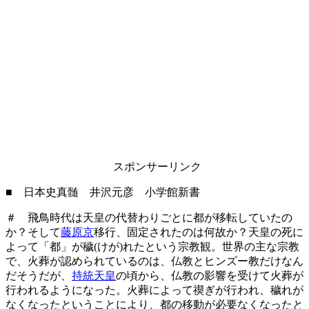
スポンサーリンク
■ 日本史真髄 井沢元彦 小学館新書
＃ 飛鳥時代は天皇の代替わりごとに都が移転していたの
か？そして
藤原京
移行、固定されたのは何故か？天皇の死に
よって「都」が穢(けが)れたという宗教観。世界の主な宗教
で、火葬が認められているのは、仏教とヒンズー教だけなん
だそうだが、
持統天皇
の頃から、仏教の影響を受けて火葬が
行われるようになった。火葬によって禊ぎが行われ、穢れが
なくなったということにより、都の移動が必要なくなったと