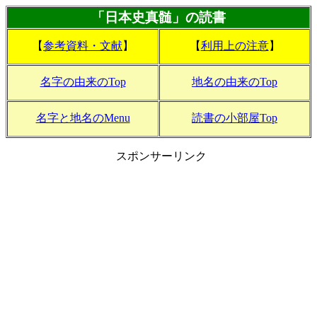
「日本史真髄」の読書
【
参考資料・文献
】
【
利用上の注意
】
名字の由来のTop
地名の由来のTop
名字と地名のMenu
読書の小部屋Top
スポンサーリンク