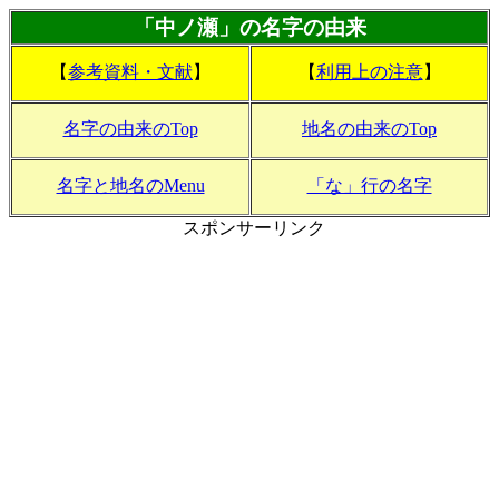
「中ノ瀬」の名字の由来
【
参考資料・文献
】
【
利用上の注意
】
名字の由来のTop
地名の由来のTop
名字と地名のMenu
「な」行の名字
スポンサーリンク