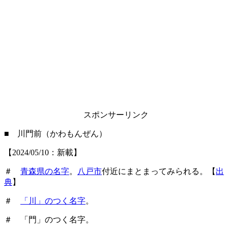
スポンサーリンク
■ 川門前（かわもんぜん）
【2024/05/10：新載】
＃
青森県の名字
。
八戸市
付近にまとまってみられる。【
出
典
】
＃
「川」のつく名字
。
＃ 「門」のつく名字。