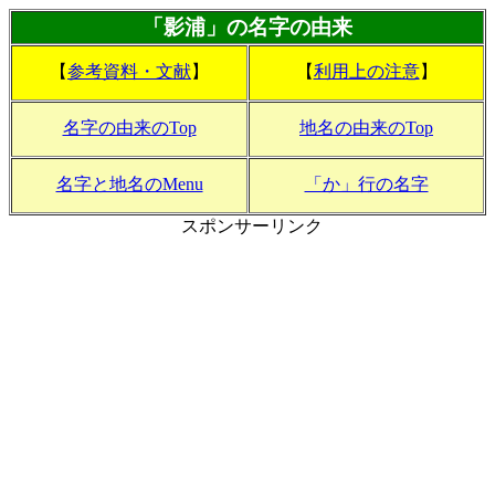
「影浦」の名字の由来
【
参考資料・文献
】
【
利用上の注意
】
名字の由来のTop
地名の由来のTop
名字と地名のMenu
「か」行の名字
スポンサーリンク