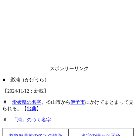
スポンサーリンク
■ 影浦（かげうら）
【2024/11/12：新載】
＃
愛媛県の名字
。松山市から
伊予市
にかけてまとまって見
られる。【
出典
】
＃
「浦」のつく名字
都道府県毎の名字の特徴
名字の様々な区分