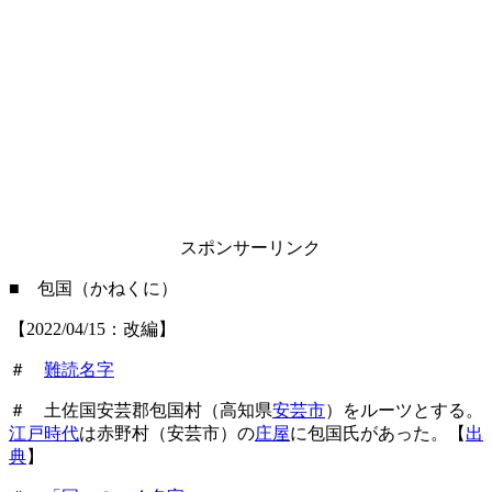
スポンサーリンク
■ 包国（かねくに）
【2022/04/15：改編】
＃
難読名字
＃ 土佐国安芸郡包国村（高知県
安芸市
）をルーツとする。
江戸時代
は赤野村（安芸市）の
庄屋
に包国氏があった。【
出
典
】