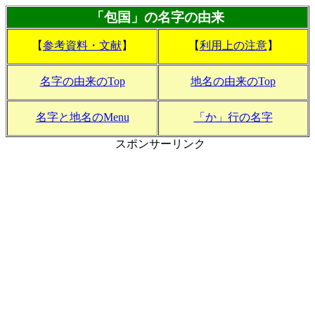
「包国」の名字の由来
【
参考資料・文献
】
【
利用上の注意
】
名字の由来のTop
地名の由来のTop
名字と地名のMenu
「か」行の名字
スポンサーリンク