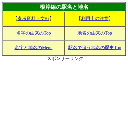
根岸線の駅名と地名
【
参考資料・文献
】
【
利用上の注意
】
名字の由来のTop
地名の由来のTop
名字と地名のMenu
駅名で追う地名の歴史Top
スポンサーリンク