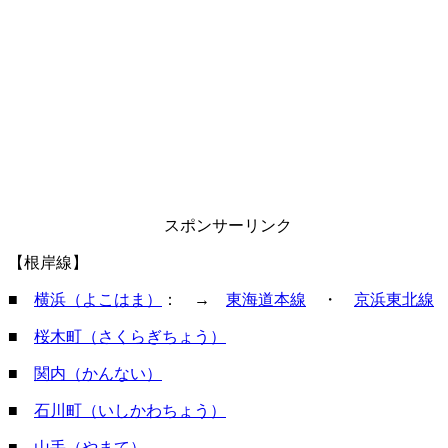
スポンサーリンク
【根岸線】
■
横浜（よこはま）
： →
東海道本線
・
京浜東北線
■
桜木町（さくらぎちょう）
■
関内（かんない）
■
石川町（いしかわちょう）
■
山手（やまて）