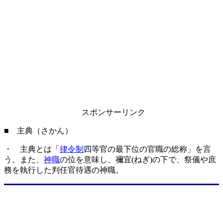
スポンサーリンク
■ 主典（さかん）
・ 主典とは「
律令制
四等官の最下位の官職の総称」を言
う。また、
神職
の位を意味し、禰宜(ねぎ)の下で、祭儀や庶
務を執行した判任官待遇の神職。