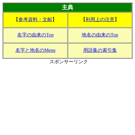
主典
【
参考資料・文献
】
【
利用上の注意
】
名字の由来のTop
地名の由来のTop
名字と地名のMenu
用語集の索引集
スポンサーリンク