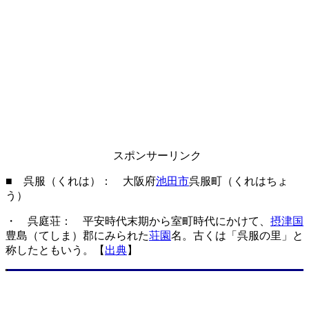
スポンサーリンク
■ 呉服（くれは）： 大阪府
池田市
呉服町（くれはちょ
う）
・ 呉庭荘： 平安時代末期から室町時代にかけて、
摂津国
豊島（てしま）郡にみられた
荘園
名。古くは「呉服の里」と
称したともいう。【
出典
】