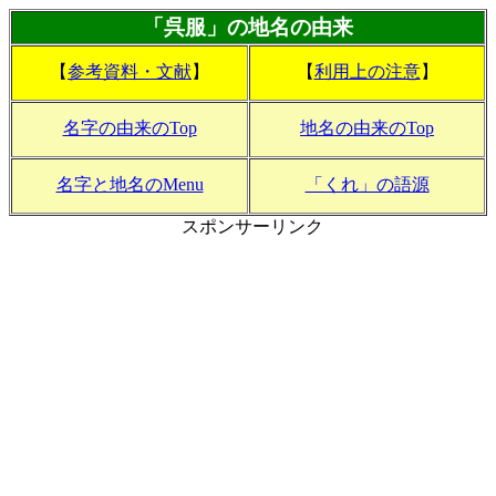
「呉服」の地名の由来
【
参考資料・文献
】
【
利用上の注意
】
名字の由来のTop
地名の由来のTop
名字と地名のMenu
「くれ」の語源
スポンサーリンク