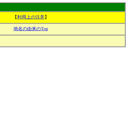
【
利用上の注意
】
地名の由来のTop