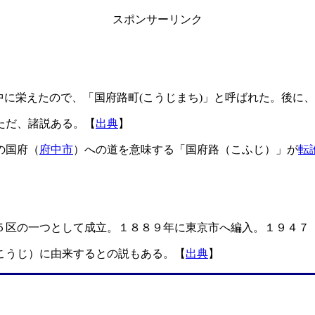
スポンサーリンク
途中に栄えたので、「国府路町(こうじまち)」と呼ばれた。後
ただ、諸説ある。【
出典
】
の国府（
府中市
）への道を意味する「国府路（こふじ）」が
転
５区の一つとして成立。１８８９年に東京市へ編入。１９４７
こうじ）に由来するとの説もある。【
出典
】