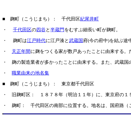
■ 麹町（こうじまち）： 千代田区
紀尾井町
・
千代田区
の
四谷
と
半蔵門
をむすぶ細長い町が麹町。
・ 麹町は
江戸時代
に江戸湊と
武蔵国
府(今の府中)を結ぶ
・
天正年間
に麹をつくる家が数戸あったことに由来する。
・ 麹の製造業者が多かったことに由来する。また、武蔵国
・
職業由来の地名集
■ 麹町（こうじまち）： 東京都千代田区
・ 旧麹町区： １８７８年（明治１１年）に、東京府の１
・ 麹町： 千代田区の南部に位置する。地名は、国府路（