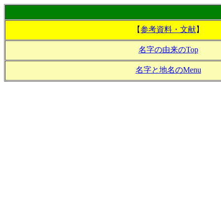
【
参考資料・文献
】
名字の由来のTop
名字と地名のMenu