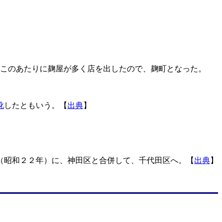
に、このあたりに麹屋が多く店を出したので、麹町となった。
訛
したともいう。【
出典
】
（昭和２２年）に、神田区と合併して、千代田区へ。【
出典
】