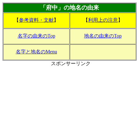
「府中」の地名の由来
【
参考資料・文献
】
【
利用上の注意
】
名字の由来のTop
地名の由来のTop
名字と地名のMenu
スポンサーリンク