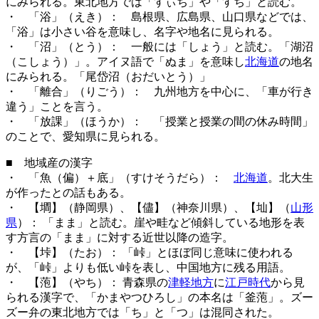
にみられる。東北地方では「すぃち」や「すち」と読む。
・ 「浴」（えき）： 島根県、広島県、山口県などでは、
「浴」は小さい谷を意味し、名字や地名に見られる。
・ 「沼」（とう）： 一般には「しょう」と読む。「湖沼
（こしょう）」。アイヌ語で「ぬま」を意味し
北海道
の地名
にみられる。「尾岱沼（おだいとう）」
・ 「離合」（りごう）： 九州地方を中心に、「車が行き
違う」ことを言う。
・ 「放課」（ほうか）： 「授業と授業の間の休み時間」
のことで、愛知県に見られる。
■ 地域産の漢字
・ 「魚（偏）＋底」（すけそうだら）：
北海道
。北大生
が作ったとの話もある。
・ 【墹】（静岡県）、【儘】（神奈川県）、【圸】（
山形
県
）： 「まま」と読む。崖や畦など傾斜している地形を表
す方言の「まま」に対する近世以降の造字。
・ 【垰】（たお）： 「峠」とほぼ同じ意味に使われる
が、「峠」よりも低い峠を表し、中国地方に残る用語。
・ 【萢】（やち）： 青森県の
津軽地方
に
江戸時代
から見
られる漢字で、「かまやつひろし」の本名は「釜萢」。ズー
ズー弁の東北地方では「ち」と「つ」は混同された。