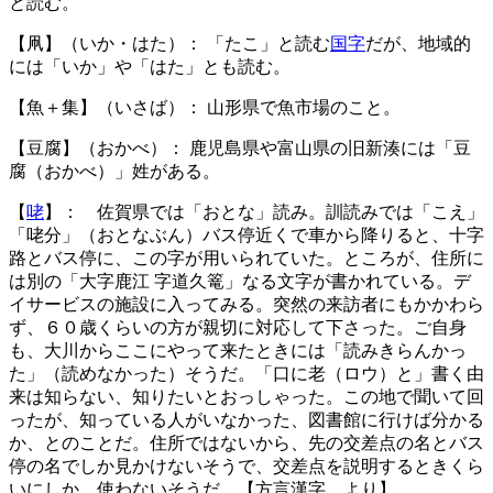
と読む。
【凧】（いか・はた）： 「たこ」と読む
国字
だが、地域的
には「いか」や「はた」とも読む。
【魚＋集】（いさば）： 山形県で魚市場のこと。
【豆腐】（おかべ）： 鹿児島県や富山県の旧新湊には「豆
腐（おかべ）」姓がある。
【
咾
】： 佐賀県では「おとな」読み。訓読みでは「こえ」
「咾分」（おとなぶん）バス停近くで車から降りると、十字
路とバス停に、この字が用いられていた。ところが、住所に
は別の「大字鹿江 字道久篭」なる文字が書かれている。デ
イサービスの施設に入ってみる。突然の来訪者にもかかわら
ず、６０歳くらいの方が親切に対応して下さった。ご自身
も、大川からここにやって来たときには「読みきらんかっ
た」（読めなかった）そうだ。「口に老（ロウ）と」書く由
来は知らない、知りたいとおっしゃった。この地で聞いて回
ったが、知っている人がいなかった、図書館に行けば分かる
か、とのことだ。住所ではないから、先の交差点の名とバス
停の名でしか見かけないそうで、交差点を説明するときくら
いにしか、使わないそうだ。【方言漢字 より】