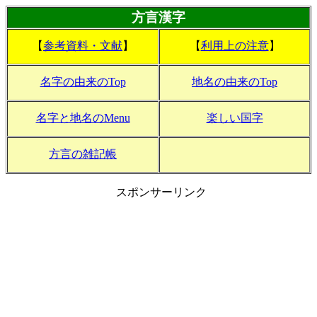
方言漢字
【
参考資料・文献
】
【
利用上の注意
】
名字の由来のTop
地名の由来のTop
名字と地名のMenu
楽しい国字
方言の雑記帳
スポンサーリンク