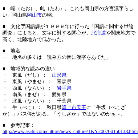
■ 嵶（たお）、乢（たわ）。これも岡山県の方言漢字らし
い。岡山県
岡山市
の嵶。
■ 文化庁国語課が１９９９年に行った「国語に関する世論
調査」によると、文字に対する関心が、
北海道
や関東地方で
高く、北陸地方で低かった。
■ 地名
・ 地名の多くは「読み方の音に漢字をあてた」
■ 地域的な読みの違い
・ 東風（だし）：
山形県
・ 東風（やませ）： 青森県
・ 西風（ならい）：
岩手県
・ 南風（まぜ）： 愛知県
・ 北風（ならい）： 千葉県
・ 牛（べこ）： 秋田県
潟上市天王
に「牛坂（べこざ
か）」バス停がある。「うしざか」ではないのかぁ～。
■ 参考記事：
http://www.asahi.com/culture/news_culture/TKY200704150138.html