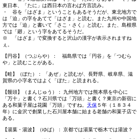
東日本、「たに」は西日本の言わば方言読み。
・ 谷を「はざま」ということもあるそうだが、東北地方で
は「迫」の字をあてて「はざま」と読む。また九州や中国地
方では「迫」と書いて「さこ・さく」と読む。また、島根県
では「廻」という字をあてるそうだ。
※ 「はざま」で変換すると沢山の漢字が表示されますね
ぇ。
【円谷】（つぶらや）： 福島県では「円谷」を「つむら
や」と読むことがある。
【畦】（ぼた）： 「あぜ」と読むが、長野県、岐阜県、滋
賀県の小字名ではよく「ぼた」と読まれる。
【饅頭】（まんじゅう）： 九州地方では熊本県を中心に
「万十」と書く？石川県では「万頭」と書く？東京の新宿に
ある和菓子屋は花園「万頭」ですね。
天保
５年（１８３４
年）に金沢で創業した石川屋本舗に始まる老舗の和菓子店で
ある。
【湯葉・湯波】（ゆば）： 京都では湯葉で栃木では湯波？