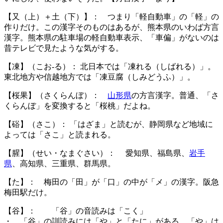
【又（上）＋土（下）】： つまり「軽自動車」の「軽」の
作りだけ。この漢字そのものはあるが、熊本県のいわば方言
漢字。熊本県の駐車場の軽自動車表示、「車偏」がないのは
昔テレビで見たような気がする。
【凍】（こお-る）： 北日本では「凍れる（しばれる）」。
東北地方や信越地方では「凍豆腐（しみどうふ）」。
【桜果】（さくらんぼ）：
山形県
の方言漢字。普通、「さ
くらんぼ」を変換すると「桜桃」だよね。
【硲】（さこ）： 「はざま」と読むが、静岡県など地域に
よっては「さこ」と読まれる。
【腥】（せい・なまぐさい）： 愛知県、福島県、
岩手
県
、高知県、三重県、群馬県。
【た】：
梅田の「田」が「口」の中が「メ」の漢字。阪急
梅田駅だけ。
【谷】： 「谷」の音読みは「こく」
・ 「谷」の訓読みには「や」と「たに」がある。「や」は