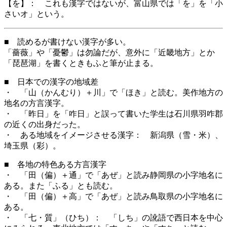
【を】： これも漢字ではないが、富山県では「を」を「小
さいオ」という。
■ 読めるが書けない漢字が多い。
「薔薇」や「憂鬱」は勿論だが、意外に「近畿地方」とか
「琵琶湖」を書くときもふと筆が止まる。
■ 日本での漢字の地域差
・ 「山（かんむり）＋川」で「ほき」と読む。美作地方の
地名の方言漢字。
・ 「昨日」を「咋日」と誤って書いた学生は石川県羽咋郡
の近くの出身だった。
・ ある地域をイメージさせる漢字： 新潟県（雪・米）、
埼玉県（彩）。
■ 各地の特色ある方言漢字
・ 「田（偏）＋通」で「あぜ」と読み静岡県の小字地名に
ある。また「ふる」とも読む。
・ 「田（偏）＋高」で「あぜ」と読み鳥取県の小字地名に
ある。
・ 「七・質」（ひち）： 「しち」の訛語で西日本を中心