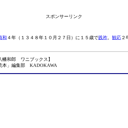
スポンサーリンク
貞和
４年（１３４８年１０月２７日）に１５歳で
践祚
。
観応
２
八幡和郎 ワニブックス】
本」編集部 KADOKAWA