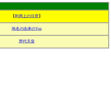
【
利用上の注意
】
地名の由来のTop
歴代天皇