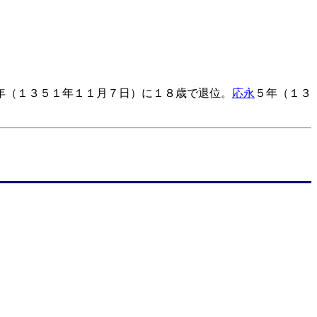
年（１３５１年１１月７日）に１８歳で退位。
応永
５年（１３