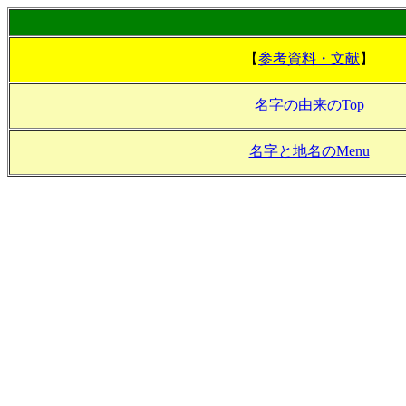
【
参考資料・文献
】
名字の由来のTop
名字と地名のMenu