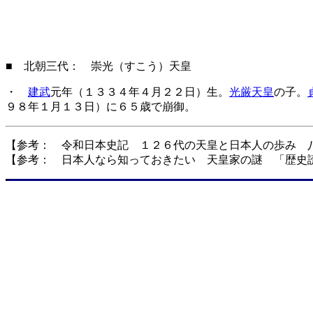
■ 北朝三代： 崇光（すこう）天皇
・
建武
元年（１３３４年４月２２日）生。
光厳天皇
の子。
９８年１月１３日）に６５歳で崩御。
【参考： 令和日本史記 １２６代の天皇と日本人の歩み 
【参考： 日本人なら知っておきたい 天皇家の謎 「歴史読